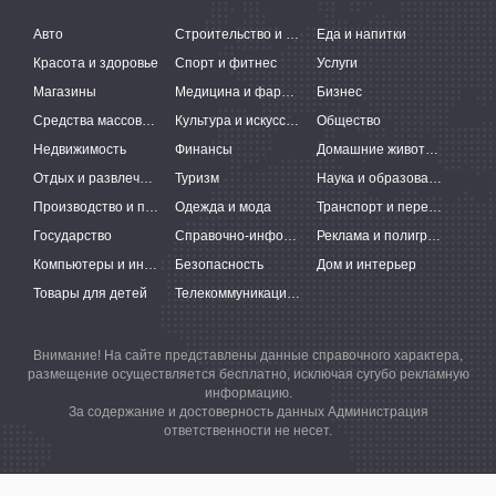
Авто
Строительство и ремонт
Еда и напитки
Красота и здоровье
Спорт и фитнес
Услуги
Магазины
Медицина и фармацевтика
Бизнес
Средства массовой информации
Культура и искусство
Общество
Недвижимость
Финансы
Домашние животные
Отдых и развлечения
Туризм
Наука и образование
Производство и поставки
Одежда и мода
Транспорт и перевозки
Государство
Справочно-информационные системы
Реклама и полиграфия
Компьютеры и интернет
Безопасность
Дом и интерьер
Товары для детей
Телекоммуникации и связь
Внимание! На сайте представлены данные справочного характера,
размещение осуществляется бесплатно, исключая сугубо рекламную
информацию.
За содержание и достоверность данных Администрация
ответственности не несет.