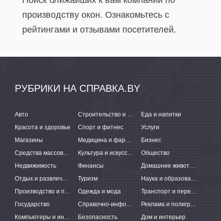
Поиск ближайших к вам компаний по
производству окон. Ознакомьтесь с
рейтингами и отзывами посетителей.
РУБРИКИ НА СПРАВКА.BY
Авто
Строительство и ремонт
Еда и напитки
Красота и здоровье
Спорт и фитнес
Услуги
Магазины
Медицина и фармацевтика
Бизнес
Средства массовой информации
Культура и искусство
Общество
Недвижимость
Финансы
Домашние животные
Отдых и развлечения
Туризм
Наука и образование
Производство и поставки
Одежда и мода
Транспорт и перевозки
Государство
Справочно-информационные системы
Реклама и полиграфия
Компьютеры и интернет
Безопасность
Дом и интерьер