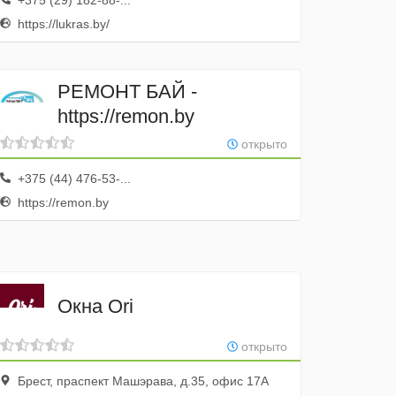
+375 (29) 182-88-...
https://lukras.by/
РЕМОНТ БАЙ -
https://remon.by
открыто
+375 (44) 476-53-...
https://remon.by
Окна Ori
открыто
Брест, праспект Машэрава, д.35, офис 17А