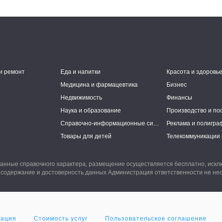
и ремонт
Еда и напитки
Красота и здоровь
Медицина и фармацевтика
Бизнес
Недвижимость
Финансы
Наука и образование
Производство и по
Справочно-информационные системы
Реклама и полигра
Товары для детей
Телекоммуникации 
анные справочного характера, размещение осуществляется бесплатно, иск
 содержание и достоверность данных Администрация ответственности не нес
мация
Стоимость услуг
Пользовательское соглашение